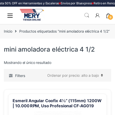
ta 50% OFF en Herramientas y Escaleras
Envíos por Bluexpress
Retiro en Renc
Skip
Skip
to
to
0
navigation
content
Inicio
Productos etiquetados “mini amoladora eléctrica 4 1/2”
mini amoladora eléctrica 4 1/2
Mostrando el único resultado
Filters
Esmeril Angular Coofix 4½” (115mm) 1200W
| 10.000 RPM, Uso Profesional CF‑AG019