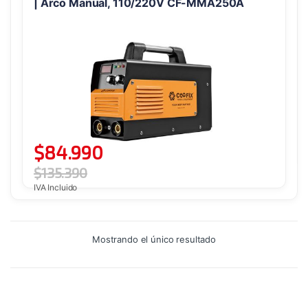
| Arco Manual, 110/220V CF-MMA250A
$
84.990
$
135.390
IVA Incluido
Mostrando el único resultado