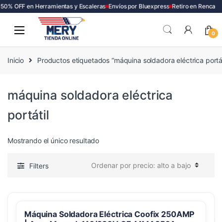
50% OFF en Herramientas y Escaleras
Envíos por Bluexpress
Retiro en Renca
Skip
Skip
to
to
0
navigation
content
Inicio
Productos etiquetados “máquina soldadora eléctrica portát
máquina soldadora eléctrica
portátil
Mostrando el único resultado
Filters
Máquina Soldadora Eléctrica Coofix 250AMP