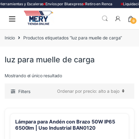
Herramientas y Escaleras
Envíos por Bluexpress
Retiro en Renca
Liquidac
Skip
Skip
to
to
0
navigation
content
Inicio
Productos etiquetados “luz para muelle de carga”
luz para muelle de carga
Mostrando el único resultado
Filters
Lámpara para Andén con Brazo 50W IP65
6500lm | Uso Industrial BAN0120