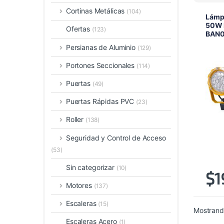
Cortinas Metálicas
(104)
Lámp
50W I
Ofertas
(123)
BAN0
Persianas de Aluminio
(129)
Portones Seccionales
(114)
Puertas
(49)
Puertas Rápidas PVC
(23)
Roller
(138)
Seguridad y Control de Acceso
(53)
Sin categorizar
(10)
$
1
Motores
(137)
Escaleras
(15)
Mostrando
Escaleras Acero
(1)