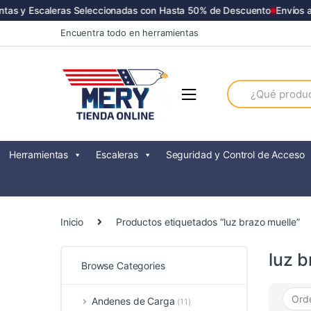
as y Escaleras Seleccionadas con Hasta 50% de Descuento
Envíos a 
Skip
Skip
Encuentra todo en herramientas
to
to
navigation
content
Search
for:
Herramientas
Escaleras
Seguridad y Control de Acceso
Inicio
Productos etiquetados “luz brazo muelle”
luz b
Browse Categories
Andenes de Carga
(11)