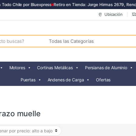
Todo Chile por Bluexpress
Retiro en Tienda: Jorge Hirmas 2679, Renca
Ubicación
Motores
Cortinas Metálicas
Persianas de Aluminio
Puertas
Andenes de Carga
Ofertas
razo muelle