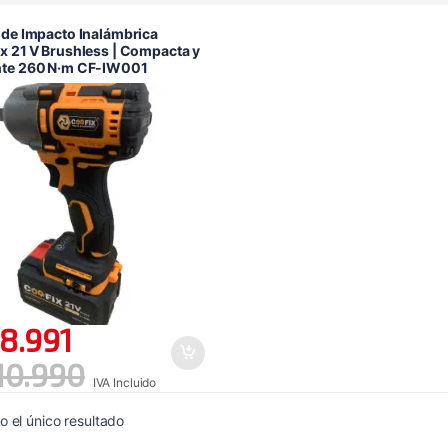
 de Impacto Inalámbrica
x 21 V Brushless | Compacta y
nte 260 N·m CF-IW001
8.991
10.990
IVA Incluido
 el único resultado