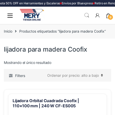
sta 50% OFF en Herramientas y Escaleras
Envíos por Bluexpress
Retiro en Renc
Skip
Skip
to
to
0
navigation
content
Inicio
Productos etiquetados “lijadora para madera Coofix”
lijadora para madera Coofix
Mostrando el único resultado
Filters
Lijadora Orbital Cuadrada Coofix |
110×100 mm | 240 W CF-ES005