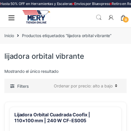
Hasta 50% OFF en Herramientas y Escaleras
Envíos por Bluexpress
Retiro en R
Skip
Skip
to
to
0
navigation
content
Inicio
Productos etiquetados “lijadora orbital vibrante”
lijadora orbital vibrante
Mostrando el único resultado
Filters
Lijadora Orbital Cuadrada Coofix |
110×100 mm | 240 W CF-ES005