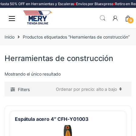
Hasta 50% OFF en Herramientas y Escaleras
Envíos por Bluexpress
Retiro en Re
Skip
Skip
to
to
0
navigation
content
Inicio
Productos etiquetados “Herramientas de construcción”
Herramientas de construcción
Mostrando el único resultado
Filters
Espátula acero 4″ CFH-Y01003