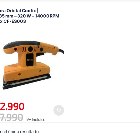
ora Orbital Coofix |
85 mm – 320 W – 14000 RPM
ix CF-ES003
2.990
7.990
IVA Incluido
 el único resultado