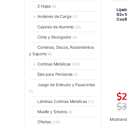
2 Hojas
(9)
Lijad
93×1
Andenes de Carga
(11)
Coof
Cajones de Aluminio
(26)
Cinta y Recogedor
(4)
Conteras, Discos, Rodamientos
y Soporte
(9)
Cortinas Metálicas
(103)
Ejes para Persianas
(2)
Juego de Embudo y Pasacintas
(7)
$
2
Láminas Cortinas Metálicas
(13)
$
3
Muelle y Snodos
(4)
Mostrando
Ofertas
(123)