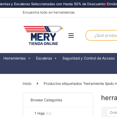
tas y Escaleras Seleccionadas con Hasta 50% de Descuento
Envíos a
Skip
Skip
Encuentra todo en herramientas
to
to
navigation
content
Search
for:
Herramientas
Escaleras
Seguridad y Control de Acceso
Inicio
Productos etiquetados “herramienta lijado 
herr
Browse Categories
1 Hoja
(13)