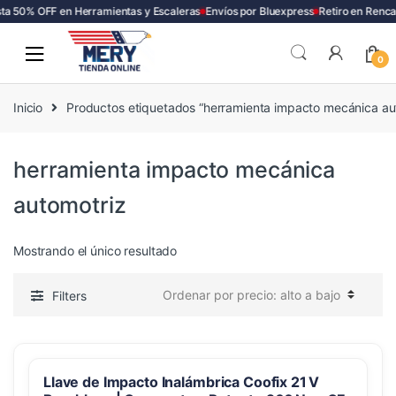
ta 50% OFF en Herramientas y Escaleras
Envíos por Bluexpress
Retiro en Renca
Skip
Skip
to
to
0
navigation
content
Inicio
Productos etiquetados “herramienta impacto mecánica au
herramienta impacto mecánica
automotriz
Mostrando el único resultado
Filters
Llave de Impacto Inalámbrica Coofix 21 V