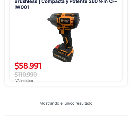
Brushless | Compacta y Potente 260 N·m CF-
IW001
$
58.991
$
110.990
IVA Incluido
Mostrando el único resultado