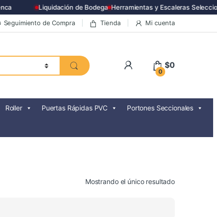
ca
Liquidación de Bodega
Herramientas y Escaleras Seleccion
Seguimiento de Compra
Tienda
Mi cuenta
$
0
0
Roller
Puertas Rápidas PVC
Portones Seccionales
Mostrando el único resultado