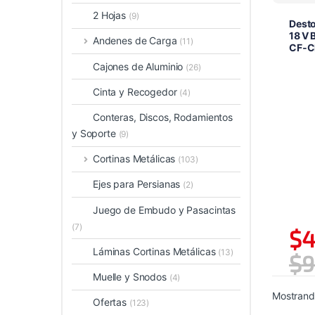
2 Hojas
(9)
Desto
18 V 
Andenes de Carga
(11)
CF‑C
Cajones de Aluminio
(26)
Cinta y Recogedor
(4)
Conteras, Discos, Rodamientos
y Soporte
(9)
Cortinas Metálicas
(103)
Ejes para Persianas
(2)
Juego de Embudo y Pasacintas
(7)
$
4
Láminas Cortinas Metálicas
(13)
$
9
Muelle y Snodos
(4)
Mostrando
Ofertas
(123)