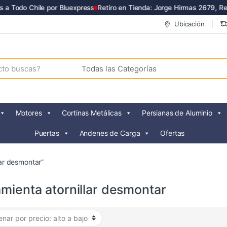
 Todo Chile por Bluexpress
Retiro en Tienda: Jorge Hirmas 2679, Ren
Ubicación
Motores
Cortinas Metálicas
Persianas de Aluminio
Puertas
Andenes de Carga
Ofertas
lar desmontar”
mienta atornillar desmontar