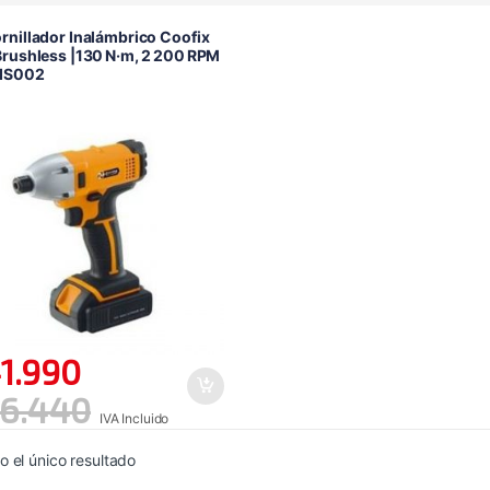
rnillador Inalámbrico Coofix
Brushless |130 N·m, 2 200 RPM
IS002
1.990
6.440
IVA Incluido
 el único resultado