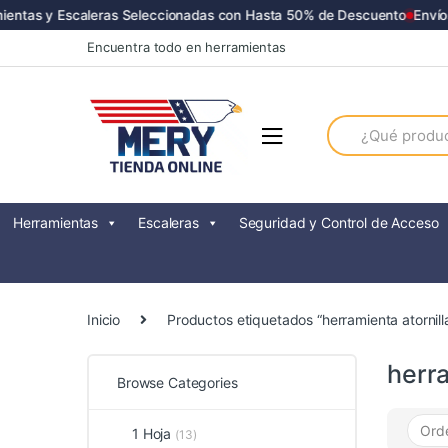
ntas y Escaleras Seleccionadas con Hasta 50% de Descuento
Envíos a
Skip
Skip
Encuentra todo en herramientas
to
to
navigation
content
Search
for:
Herramientas
Escaleras
Seguridad y Control de Acceso
Inicio
Productos etiquetados “herramienta atornil
herra
Browse Categories
1 Hoja
(13)