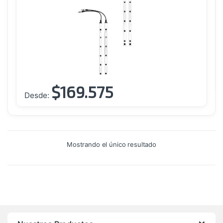
$
169.575
Este
Desde:
producto
tiene
múltiples
variantes.
Mostrando el único resultado
Las
opciones
se
pueden
elegir
en
la