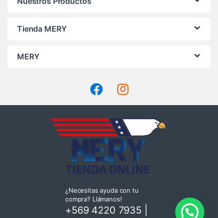
Nuestros Productos
página
de
Tienda MERY
producto
MERY
¿Necesitas ayuda con tu
compra? Llámanos!
+569 4220 7935
|