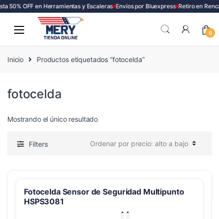
ta 50% OFF en Herramientas y Escaleras
Envíos por Bluexpress
Retiro en Renc
Skip
Skip
to
to
0
navigation
content
Inicio
Productos etiquetados “fotocelda”
fotocelda
Mostrando el único resultado
Filters
Fotocelda Sensor de Seguridad Multipunto
HSPS3081