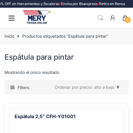
% OFF en Herramientas y Escaleras
Envíos por Bluexpress
Retiro en Renca
Skip
Skip
to
to
0
navigation
content
Inicio
Productos etiquetados “Espátula para pintar”
Espátula para pintar
Mostrando el único resultado
Filters
Espátula 2,5″ CFH-Y01001