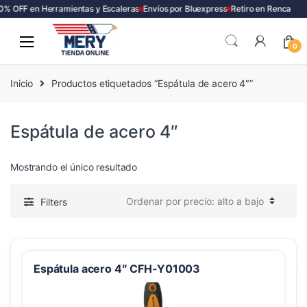
0% OFF en Herramientas y Escaleras
Envíos por Bluexpress
Retiro en Renca
Skip
Skip
to
to
0
navigation
content
Inicio
Productos etiquetados “Espátula de acero 4″”
Espátula de acero 4″
Mostrando el único resultado
Filters
Espátula acero 4″ CFH-Y01003