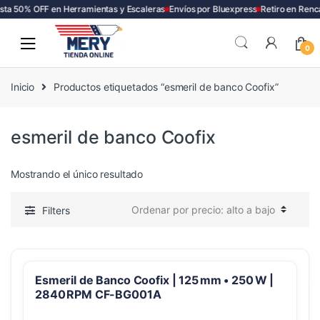
ta 50% OFF en Herramientas y Escaleras
Envíos por Bluexpress
Retiro en Renc
Skip
Skip
to
to
0
navigation
content
Inicio
Productos etiquetados “esmeril de banco Coofix”
esmeril de banco Coofix
Mostrando el único resultado
Filters
Esmeril de Banco Coofix | 125 mm • 250 W |
2840 RPM CF-BG001A