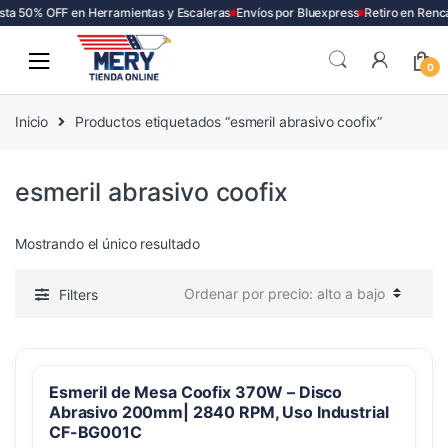
ta 50% OFF en Herramientas y Escaleras
Envíos por Bluexpress
Retiro en Renc
Skip
Skip
to
to
0
navigation
content
Inicio
Productos etiquetados “esmeril abrasivo coofix”
esmeril abrasivo coofix
Mostrando el único resultado
Filters
Esmeril de Mesa Coofix 370W – Disco
Abrasivo 200mm| 2840 RPM, Uso Industrial
CF-BG001C