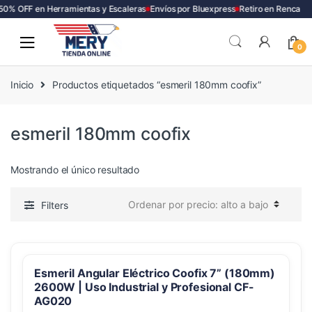
50% OFF en Herramientas y Escaleras
Envíos por Bluexpress
Retiro en Renca
Skip
Skip
to
to
0
navigation
content
Inicio
Productos etiquetados “esmeril 180mm coofix”
esmeril 180mm coofix
Mostrando el único resultado
Filters
Esmeril Angular Eléctrico Coofix 7” (180mm)
2600W | Uso Industrial y Profesional CF-
AG020