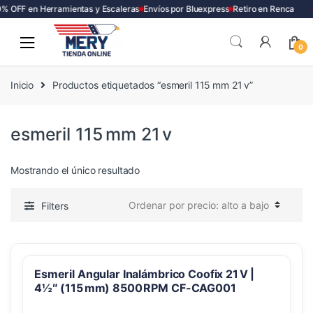
% OFF en Herramientas y Escaleras
Envíos por Bluexpress
Retiro en Renca
Skip
Skip
to
to
0
navigation
content
Inicio
Productos etiquetados “esmeril 115 mm 21 v”
esmeril 115 mm 21 v
Mostrando el único resultado
Filters
Esmeril Angular Inalámbrico Coofix 21 V |
4½″ (115 mm) 8500 RPM CF-CAG001