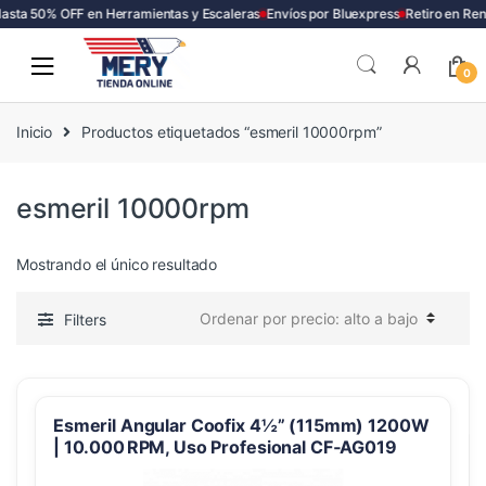
asta 50% OFF en Herramientas y Escaleras
Envíos por Bluexpress
Retiro en Ren
Skip
Skip
to
to
0
navigation
content
Inicio
Productos etiquetados “esmeril 10000rpm”
esmeril 10000rpm
Mostrando el único resultado
Filters
Esmeril Angular Coofix 4½” (115mm) 1200W
| 10.000 RPM, Uso Profesional CF‑AG019