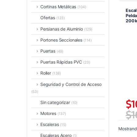
Cortinas Metálicas
(104)
Escal
Pelda
Ofertas
(123)
200 
Persianas de Aluminio
(129)
Portones Seccionales
(114)
Puertas
(49)
Puertas Rápidas PVC
(23)
Roller
(138)
Seguridad y Control de Acceso
(53)
$
1
Sin categorizar
(10)
$
1
Motores
(137)
Escaleras
(15)
Mostrando
Escaleras Acero
(1)