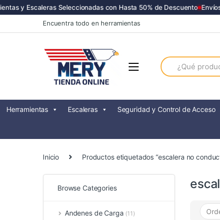
ntas y Escaleras Seleccionadas con Hasta 50% de Descuento
Envíos 
Skip
Skip
Encuentra todo en herramientas
to
to
navigation
content
Search
for:
Herramientas
Escaleras
Seguridad y Control de Acceso
Inicio
Productos etiquetados “escalera no conduc
esca
Browse Categories
Andenes de Carga
(11)