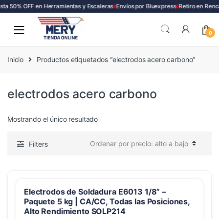
sta 50% OFF en Herramientas y Escaleras
Envíos por Bluexpress
Retiro en Renc
Skip
Skip
to
to
0
navigation
content
Inicio
Productos etiquetados “electrodos acero carbono”
electrodos acero carbono
Mostrando el único resultado
Filters
Electrodos de Soldadura E6013 1/8” –
Paquete 5 kg | CA/CC, Todas las Posiciones,
Alto Rendimiento SOLP214