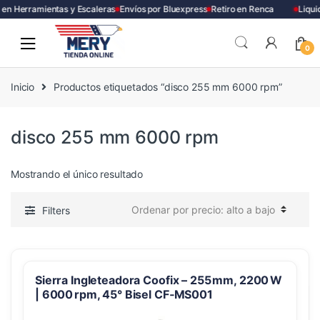
en Herramientas y Escaleras
Envíos por Bluexpress
Retiro en Renca
Liqui
Skip
Skip
to
to
0
navigation
content
Inicio
Productos etiquetados “disco 255 mm 6000 rpm”
disco 255 mm 6000 rpm
Mostrando el único resultado
Filters
Sierra Ingleteadora Coofix – 255 mm, 2200 W
| 6000 rpm, 45° Bisel CF‑MS001