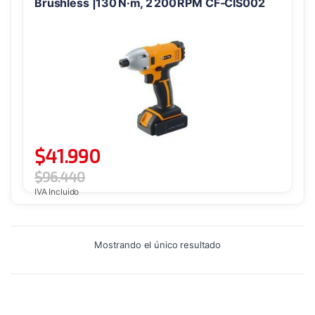
Brushless |130 N·m, 2 200 RPM CF‑CIS002
$
41.990
$
96.440
IVA Incluido
Mostrando el único resultado