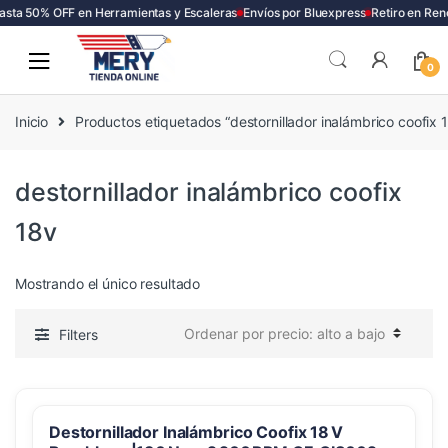
sta 50% OFF en Herramientas y Escaleras
Envíos por Bluexpress
Retiro en Ren
Skip
Skip
to
to
0
navigation
content
Inicio
Productos etiquetados “destornillador inalámbrico coofix 
destornillador inalámbrico coofix
18v
Mostrando el único resultado
Filters
Destornillador Inalámbrico Coofix 18 V