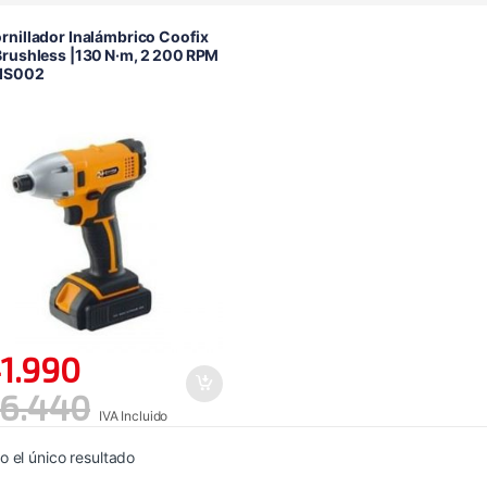
rnillador Inalámbrico Coofix
Brushless |130 N·m, 2 200 RPM
IS002
1.990
6.440
IVA Incluido
 el único resultado