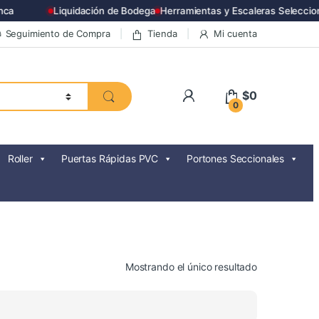
ca
Liquidación de Bodega
Herramientas y Escaleras Seleccio
Seguimiento de Compra
Tienda
Mi cuenta
$
0
0
Roller
Puertas Rápidas PVC
Portones Seccionales
Mostrando el único resultado