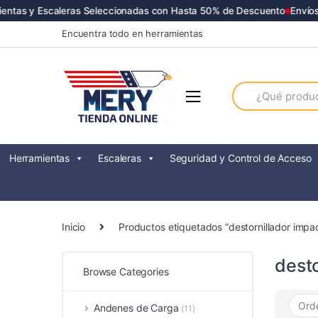
ntas y Escaleras Seleccionadas con Hasta 50% de Descuento
Envíos 
Skip
Skip
Encuentra todo en herramientas
to
to
navigation
content
Search
for:
Herramientas
Escaleras
Seguridad y Control de Acceso
Inicio
Productos etiquetados “destornillador impac
desto
Browse Categories
Andenes de Carga
(11)