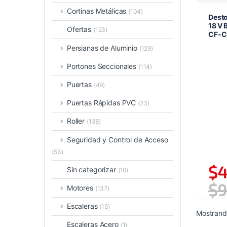
Cortinas Metálicas
(104)
Desto
18 V 
Ofertas
(123)
CF‑C
Persianas de Aluminio
(129)
Portones Seccionales
(114)
Puertas
(49)
Puertas Rápidas PVC
(23)
Roller
(138)
Seguridad y Control de Acceso
(53)
$
4
Sin categorizar
(10)
$
9
Motores
(137)
Escaleras
(15)
Mostrando
Escaleras Acero
(1)