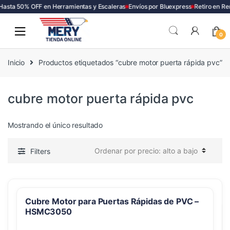
Hasta 50% OFF en Herramientas y Escaleras
Envíos por Bluexpress
Retiro en Re
Skip
Skip
to
to
0
navigation
content
Inicio
Productos etiquetados “cubre motor puerta rápida pvc”
cubre motor puerta rápida pvc
Mostrando el único resultado
Filters
Cubre Motor para Puertas Rápidas de PVC –
HSMC3050