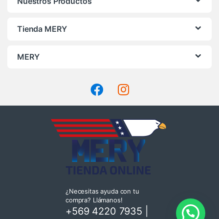
Nuestros Productos
página
de
Tienda MERY
producto
MERY
¿Necesitas ayuda con tu
compra? Llámanos!
+569 4220 7935
|