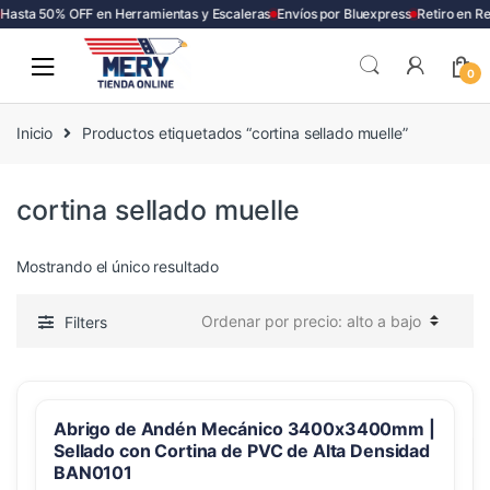
Hasta 50% OFF en Herramientas y Escaleras
Envíos por Bluexpress
Retiro en R
Skip
Skip
to
to
0
navigation
content
Inicio
Productos etiquetados “cortina sellado muelle”
cortina sellado muelle
Mostrando el único resultado
Filters
Abrigo de Andén Mecánico 3400x3400mm |
Sellado con Cortina de PVC de Alta Densidad
BAN0101