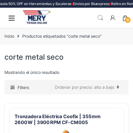
asta 50% OFF en Herramientas y Escaleras
Envíos por Bluexpress
Retiro en Re
Skip
Skip
to
to
0
navigation
content
Inicio
Productos etiquetados “corte metal seco”
corte metal seco
Mostrando el único resultado
Filters
Tronzadora Eléctrica Coofix | 355 mm
2600 W | 3900 RPM CF-CM005