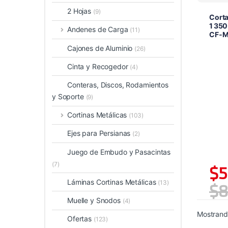
2 Hojas
(9)
Corta
1 350
Andenes de Carga
(11)
CF‑
Cajones de Aluminio
(26)
Cinta y Recogedor
(4)
Conteras, Discos, Rodamientos
y Soporte
(9)
Cortinas Metálicas
(103)
Ejes para Persianas
(2)
Juego de Embudo y Pasacintas
(7)
$
5
Láminas Cortinas Metálicas
(13)
$
8
Muelle y Snodos
(4)
Mostrando
Ofertas
(123)