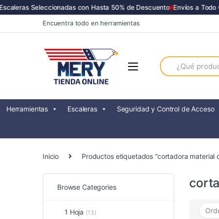
scaleras Seleccionadas con Hasta 50% de Descuento
Envíos a Todo Ch
Skip
Skip
Encuentra todo en herramientas
to
to
navigation
content
Search
for:
Herramientas
Escaleras
Seguridad y Control de Acceso
Inicio
Productos etiquetados “cortadora material 
cort
Browse Categories
1 Hoja
(13)