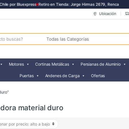
ile por Bluexpress
Retiro en Tienda: Jorge Hirmas 2679, Renca
Ubicación
Motores
Cortinas Metálicas
Persianas de Aluminio
Puertas
Andenes de Carga
Ofertas
duro”
adora material duro