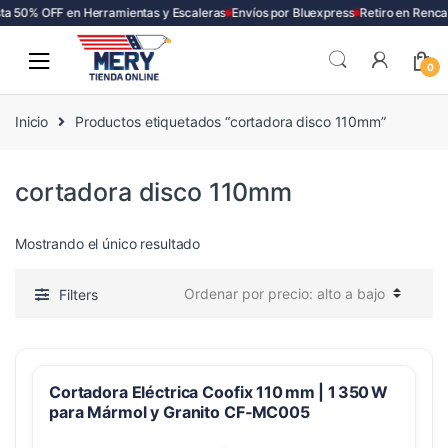
ta 50% OFF en Herramientas y Escaleras
Envíos por Bluexpress
Retiro en Renca
Skip
Skip
to
to
0
navigation
content
Inicio
Productos etiquetados “cortadora disco 110mm”
cortadora disco 110mm
Mostrando el único resultado
Filters
Cortadora Eléctrica Coofix 110 mm | 1 350 W
para Mármol y Granito CF‑MC005