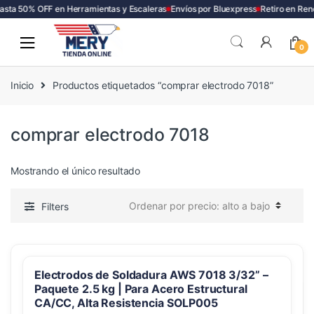
asta 50% OFF en Herramientas y Escaleras
Envíos por Bluexpress
Retiro en Ren
Skip
Skip
to
to
0
navigation
content
Inicio
Productos etiquetados “comprar electrodo 7018”
comprar electrodo 7018
Mostrando el único resultado
Filters
Electrodos de Soldadura AWS 7018 3/32” –
Paquete 2.5 kg | Para Acero Estructural
CA/CC, Alta Resistencia SOLP005