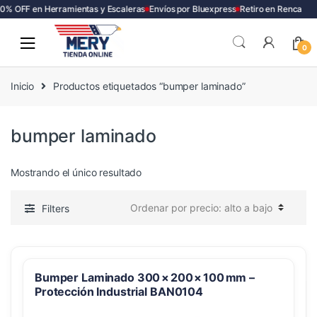
0% OFF en Herramientas y Escaleras
Envíos por Bluexpress
Retiro en Renca
Skip
Skip
to
to
0
navigation
content
Inicio
Productos etiquetados “bumper laminado”
bumper laminado
Mostrando el único resultado
Filters
Bumper Laminado 300 × 200 × 100 mm –
Protección Industrial BAN0104