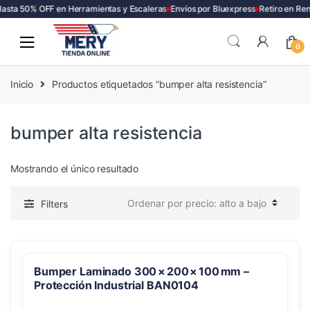
asta 50% OFF en Herramientas y Escaleras
Envíos por Bluexpress
Retiro en Re
Skip
Skip
to
to
0
navigation
content
Inicio
Productos etiquetados “bumper alta resistencia”
bumper alta resistencia
Mostrando el único resultado
Filters
Bumper Laminado 300 × 200 × 100 mm –
Protección Industrial BAN0104