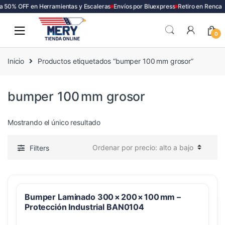
a 50% OFF en Herramientas y Escaleras
Envíos por Bluexpress
Retiro en Renca
Skip
Skip
to
to
0
navigation
content
Inicio
Productos etiquetados “bumper 100 mm grosor”
bumper 100 mm grosor
Mostrando el único resultado
Filters
Bumper Laminado 300 × 200 × 100 mm –
Protección Industrial BAN0104