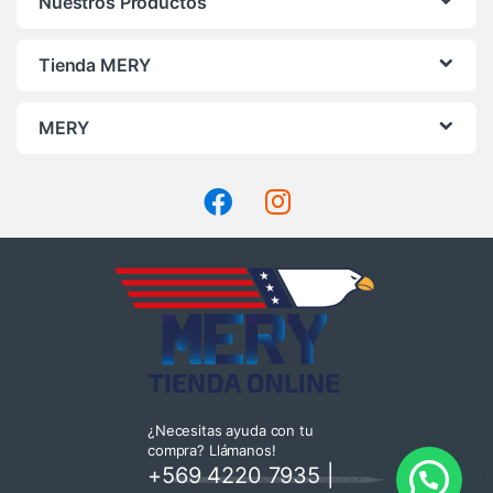
Nuestros Productos
Tienda MERY
MERY
¿Necesitas ayuda con tu
compra? Llámanos!
+569 4220 7935
|
💬 ¿Necesitas ayuda?