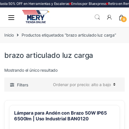
asta 50% OFF en Herramientas y Escaleras
Envíos por Bluexpress
Retiro en Re
Skip
Skip
to
to
0
navigation
content
Inicio
Productos etiquetados “brazo articulado luz carga”
brazo articulado luz carga
Mostrando el único resultado
Filters
Lámpara para Andén con Brazo 50W IP65
6500lm | Uso Industrial BAN0120