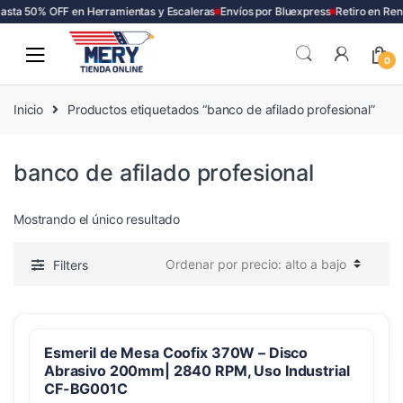
asta 50% OFF en Herramientas y Escaleras
Envíos por Bluexpress
Retiro en Ren
Skip
Skip
to
to
0
navigation
content
Inicio
Productos etiquetados “banco de afilado profesional”
banco de afilado profesional
Mostrando el único resultado
Filters
Esmeril de Mesa Coofix 370W – Disco
Abrasivo 200mm| 2840 RPM, Uso Industrial
CF-BG001C