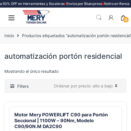
a 50% OFF en Herramientas y Escaleras
Envíos por Bluexpress
Retiro en Renca
Skip
Skip
to
to
0
navigation
content
Inicio
Productos etiquetados “automatización portón residencial
automatización portón residencial
Mostrando el único resultado
Filters
Motor Mery POWERLIFT C90 para Portón
Seccional | 1100W – 90Nm, Modelo
C90/90N.M DA2C90