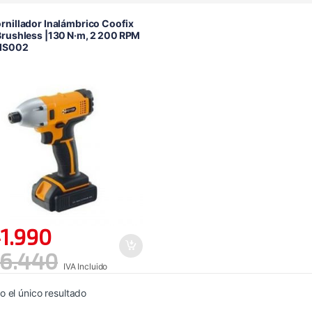
rnillador Inalámbrico Coofix
Brushless |130 N·m, 2 200 RPM
IS002
1.990
6.440
IVA Incluido
 el único resultado