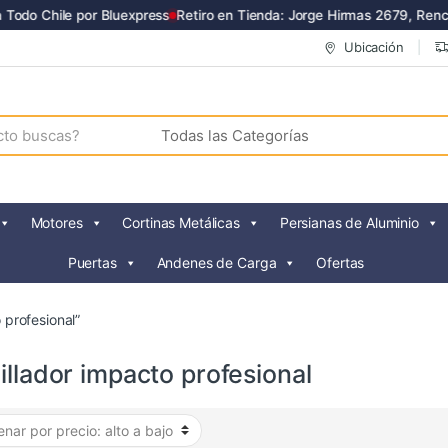
odo Chile por Bluexpress
Retiro en Tienda: Jorge Hirmas 2679, Renca
Ubicación
Motores
Cortinas Metálicas
Persianas de Aluminio
Puertas
Andenes de Carga
Ofertas
 profesional”
illador impacto profesional