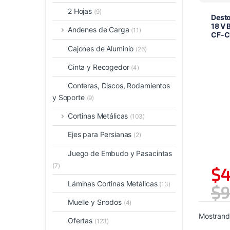
2 Hojas
(9)
Desto
18 V 
Andenes de Carga
(11)
CF‑C
Cajones de Aluminio
(26)
Cinta y Recogedor
(4)
Conteras, Discos, Rodamientos
y Soporte
(9)
Cortinas Metálicas
(103)
Ejes para Persianas
(2)
Juego de Embudo y Pasacintas
(7)
$
4
Láminas Cortinas Metálicas
(13)
$
9
Muelle y Snodos
(4)
Mostrando
Ofertas
(123)