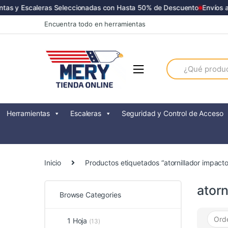
s y Escaleras Seleccionadas con Hasta 50% de Descuento
Envíos a T
Skip
Skip
Encuentra todo en herramientas
to
to
navigation
content
Search
for:
Herramientas
Escaleras
Seguridad y Control de Acceso
Inicio
Productos etiquetados “atornillador impacto
atorn
Browse Categories
1 Hoja
(13)