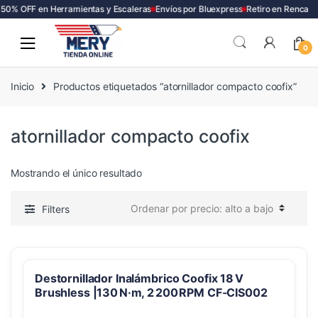
50% OFF en Herramientas y Escaleras
Envíos por Bluexpress
Retiro en Renca
Skip
Skip
to
to
0
navigation
content
Inicio
Productos etiquetados “atornillador compacto coofix”
atornillador compacto coofix
Mostrando el único resultado
Filters
Destornillador Inalámbrico Coofix 18 V
Brushless |130 N·m, 2 200 RPM CF‑CIS002