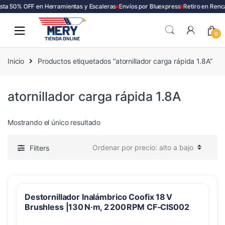
ta 50% OFF en Herramientas y Escaleras
Envíos por Bluexpress
Retiro en Renc
Skip
Skip
to
to
0
navigation
content
Inicio
Productos etiquetados “atornillador carga rápida 1.8A”
atornillador carga rápida 1.8A
Mostrando el único resultado
Filters
Destornillador Inalámbrico Coofix 18 V
Brushless |130 N·m, 2 200 RPM CF‑CIS002