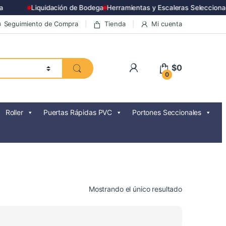
Liquidación de Bodega
Herramientas y Escaleras Seleccionad
Seguimiento de Compra
Tienda
Mi cuenta
$
0
0
Roller
Puertas Rápidas PVC
Portones Seccionales
Mostrando el único resultado