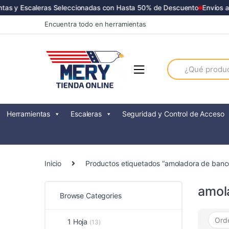
s y Escaleras Seleccionadas con Hasta 50% de Descuento
Envíos a T
Skip
Skip
Encuentra todo en herramientas
to
to
navigation
content
Search
for:
Herramientas
Escaleras
Seguridad y Control de Acceso
Inicio
Productos etiquetados “amoladora de ban
amol
Browse Categories
1 Hoja
(13)