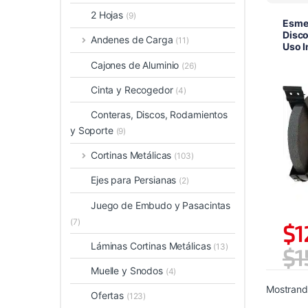
2 Hojas
(9)
Esmer
Disc
Andenes de Carga
(11)
Uso 
Cajones de Aluminio
(26)
Cinta y Recogedor
(4)
Conteras, Discos, Rodamientos
y Soporte
(9)
Cortinas Metálicas
(103)
Ejes para Persianas
(2)
Juego de Embudo y Pasacintas
(7)
$
1
Láminas Cortinas Metálicas
(13)
$
1
Muelle y Snodos
(4)
Mostrando
Ofertas
(123)