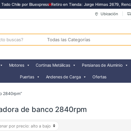
odo Chile por Bluexpress
Retiro en Tienda: Jorge Hirmas 2679, Renca
Ubicación
Motores
Cortinas Metálicas
Persianas de Aluminio
Puertas
Andenes de Carga
Ofertas
co 2840rpm”
adora de banco 2840rpm