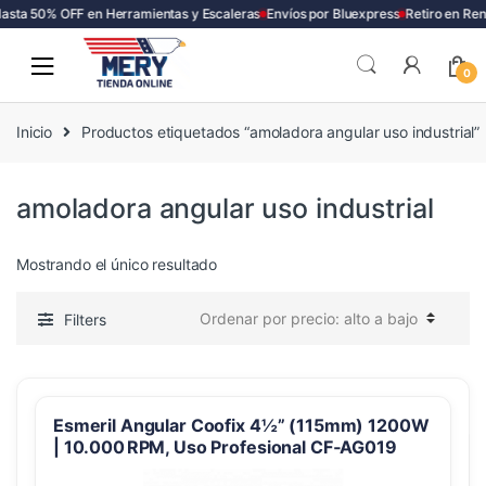
asta 50% OFF en Herramientas y Escaleras
Envíos por Bluexpress
Retiro en Ren
Skip
Skip
to
to
0
navigation
content
Inicio
Productos etiquetados “amoladora angular uso industrial”
amoladora angular uso industrial
Mostrando el único resultado
Filters
Esmeril Angular Coofix 4½” (115mm) 1200W
| 10.000 RPM, Uso Profesional CF‑AG019