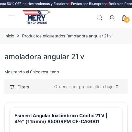
sta 50% OFF en Herramientas y Escaleras
Envíos por Bluexpress
Retiro en Ren
Skip
Skip
to
to
0
navigation
content
Inicio
Productos etiquetados “amoladora angular 21 v”
amoladora angular 21 v
Mostrando el único resultado
Filters
Esmeril Angular Inalámbrico Coofix 21 V |
4½″ (115 mm) 8500 RPM CF-CAG001