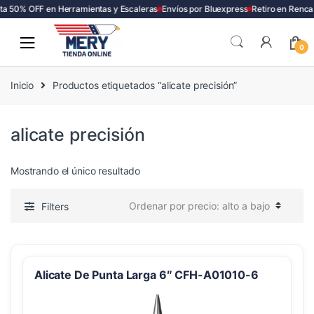
a 50% OFF en Herramientas y Escaleras
Envíos por Bluexpress
Retiro en Renca
Skip
Skip
to
to
0
navigation
content
Inicio
Productos etiquetados “alicate precisión”
alicate precisión
Mostrando el único resultado
Filters
Alicate De Punta Larga 6″ CFH-A01010-6