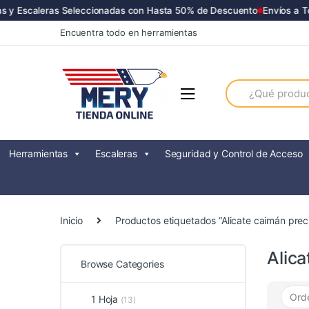
y Escaleras Seleccionadas con Hasta 50% de Descuento
Envíos a Tod
Skip
Skip
Encuentra todo en herramientas
to
to
navigation
content
Search
for:
Herramientas
Escaleras
Seguridad y Control de Acceso
Inicio
Productos etiquetados “Alicate caimán preci
Alica
Browse Categories
1 Hoja
(13)