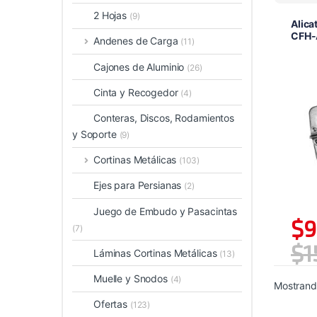
2 Hojas
(9)
Alica
CFH-
Andenes de Carga
(11)
Cajones de Aluminio
(26)
Cinta y Recogedor
(4)
Conteras, Discos, Rodamientos
y Soporte
(9)
Cortinas Metálicas
(103)
Ejes para Persianas
(2)
Juego de Embudo y Pasacintas
$
9
(7)
$
1
Láminas Cortinas Metálicas
(13)
Muelle y Snodos
(4)
Mostrando
Ofertas
(123)