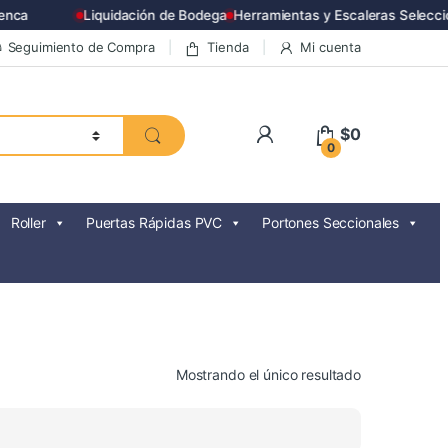
ca
Liquidación de Bodega
Herramientas y Escaleras Seleccio
Seguimiento de Compra
Tienda
Mi cuenta
$
0
0
Roller
Puertas Rápidas PVC
Portones Seccionales
Mostrando el único resultado