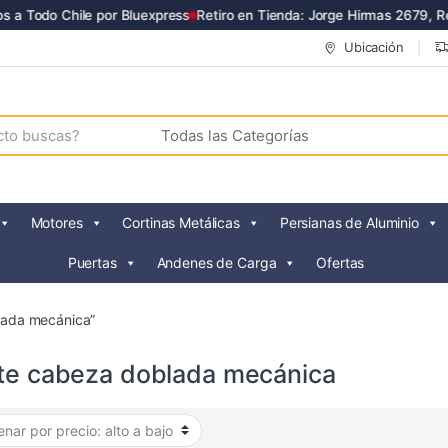
a Todo Chile por Bluexpress
Retiro en Tienda: Jorge Hirmas 2679, Ren
Ubicación
Motores
Cortinas Metálicas
Persianas de Aluminio
Puertas
Andenes de Carga
Ofertas
lada mecánica”
ate cabeza doblada mecánica