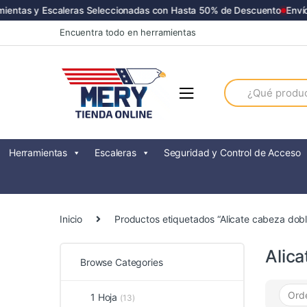
ntas y Escaleras Seleccionadas con Hasta 50% de Descuento
Envíos 
Skip
Skip
Encuentra todo en herramientas
to
to
navigation
content
Search
for:
Herramientas
Escaleras
Seguridad y Control de Acceso
Inicio
Productos etiquetados “Alicate cabeza dob
Alic
Browse Categories
1 Hoja
(13)