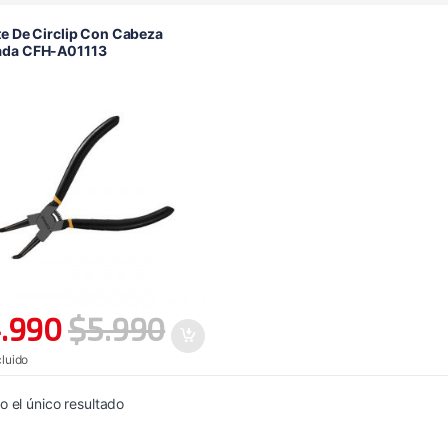
te De Circlip Con Cabeza
ada CFH-A01113
.990
$
5.990
cluido
 el único resultado