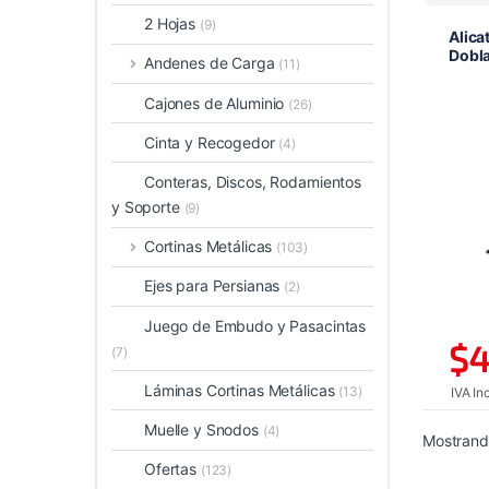
2 Hojas
(9)
Alica
Dobl
Andenes de Carga
(11)
Cajones de Aluminio
(26)
Cinta y Recogedor
(4)
Conteras, Discos, Rodamientos
y Soporte
(9)
Cortinas Metálicas
(103)
Ejes para Persianas
(2)
Juego de Embudo y Pasacintas
$
4
(7)
Láminas Cortinas Metálicas
(13)
IVA In
Muelle y Snodos
(4)
Mostrando
Ofertas
(123)