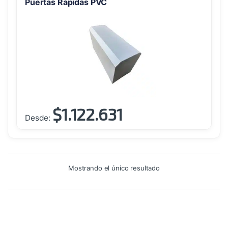
Puertas Rápidas PVC
$
1.122.631
Este
Desde:
producto
tiene
múltiples
variantes.
Mostrando el único resultado
Las
opciones
se
pueden
elegir