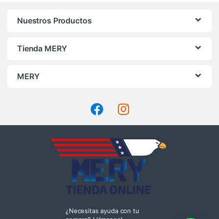
en
la
Nuestros Productos
página
de
Tienda MERY
producto
MERY
¿Necesitas ayuda con tu