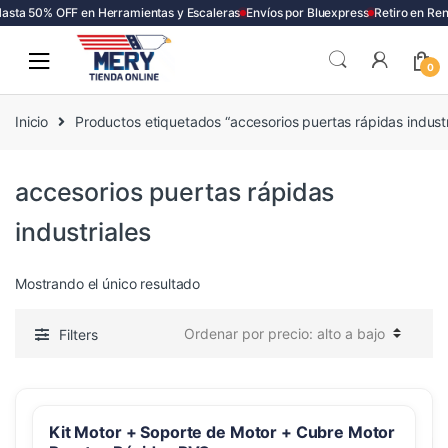
asta 50% OFF en Herramientas y Escaleras
Envíos por Bluexpress
Retiro en Re
Skip
Skip
to
to
0
navigation
content
Inicio
Productos etiquetados “accesorios puertas rápidas industr
accesorios puertas rápidas
industriales
Mostrando el único resultado
Filters
Kit Motor + Soporte de Motor + Cubre Motor