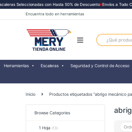
aleras Seleccionadas con Hasta 50% de Descuento
Envíos a Todo Chil
Skip
Skip
Encuentra todo en herramientas
to
to
navigation
content
Search
for:
Herramientas
Escaleras
Seguridad y Control de Acceso
Inicio
Productos etiquetados “abrigo mecánico pa
abri
Browse Categories
1 Hoja
(13)