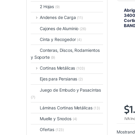
2 Hojas
(9)
Abri
3400
Andenes de Carga
(11)
Corti
BAN0
Cajones de Aluminio
(26)
Cinta y Recogedor
(4)
Conteras, Discos, Rodamientos
y Soporte
(9)
Cortinas Metálicas
(103)
Ejes para Persianas
(2)
Juego de Embudo y Pasacintas
(7)
$
1
Láminas Cortinas Metálicas
(13)
Muelle y Snodos
IVA In
(4)
Ofertas
(123)
Mostrando