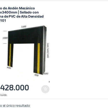
go de Andén Mecánico
x3400mm | Sellado con
na de PVC de Alta Densidad
101
.428.000
cluido
 el único resultado