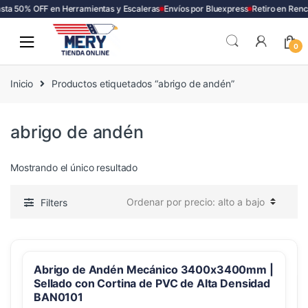
sta 50% OFF en Herramientas y Escaleras
Envíos por Bluexpress
Retiro en Renc
Skip
Skip
to
to
0
navigation
content
Inicio
Productos etiquetados “abrigo de andén”
abrigo de andén
Mostrando el único resultado
Filters
Abrigo de Andén Mecánico 3400x3400mm |
Sellado con Cortina de PVC de Alta Densidad
BAN0101