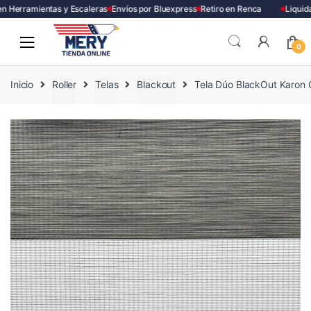
Herramientas y Escaleras
Envíos por Bluexpress
Retiro en Renca
Liquida
Skip
Skip
to
to
0
navigation
content
Inicio
Roller
Telas
Blackout
Tela Dúo BlackOut Karon