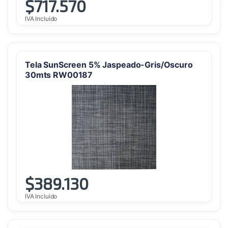
$
717.570
IVA Incluido
Tela SunScreen 5% Jaspeado-Gris/Oscuro
30mts RW00187
$
389.130
IVA Incluido