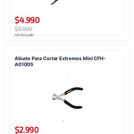
$
4.990
$
5.990
IVA Incluido
Alicate Para Cortar Extremos Mini CFH-
A01005
$
2.990