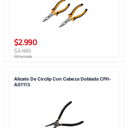
$
2.990
$
3.489
IVA Incluido
Alicate De Circlip Con Cabeza Doblada CFH-
A01113